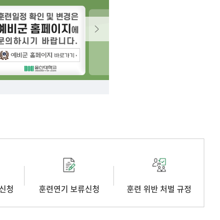
련신청
훈련연기 보류신청
훈련 위반 처벌 규정