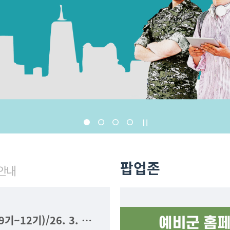
팝업존
안내
예비군 기본훈련 1차(1-9기~12기)/26. 3. 30(월) ~ 4. 2일(목) 훈련안내