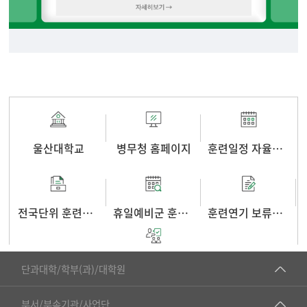
울산대학교
병무청 홈페이지
훈련일정 자율선택
전국단위 훈련신청
휴일예비군 훈련신청
훈련연기 보류신청
■인문대학
훈련 위반 처벌 규정
단과대학/학부(과)/대학원
▷국어국문학부
공동기기센터
부서/부속기관/사업단