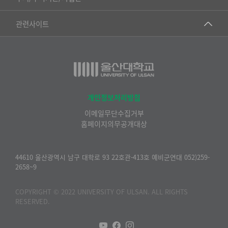
▷영어영문학과
공학교육혁신센터
건강가정지원센터
관련사이트
▷일본어·일본학과
과학영재교육원
교수협의회
▷중국어·중국학과
교무처교직팀
구내(경남)은행
▷프랑스어·프랑스학과
국어문화원
노동조합
▷스페인·중남미학과
국제교류처
생명윤리위원회
개인정보처리방침
▷역사·문화학과
기초과학연구소
이메일무단수집거부
온라인 기술거래 플랫폼
▷철학·상담학과
홈페이지의무공개대상
물리BK 미래혁신응집물질물리인재교육연구단
울산대신문
■사회과학대학
메이커스페이스
울산대학교 총동문회
44610 울산광역시 남구 대학로 93 22호관-413호 예비군연대 052)259-
▷사회과학부
2658~9
미래기술혁신융합형인재양성센터
울산대학교병원
ㆍ경제학전공
반구대암각화유적보존연구소
COPYRIGHT © 2022 UNIVERSITY OF ULSAN. ALL RIGHTS
캠퍼스안전관리
ㆍ행정학전공
RESERVED.
보육교사교육원
UCLASS
ㆍ국제관계학전공
산학연협력선도대학육성사업(LINC3.0)사업단