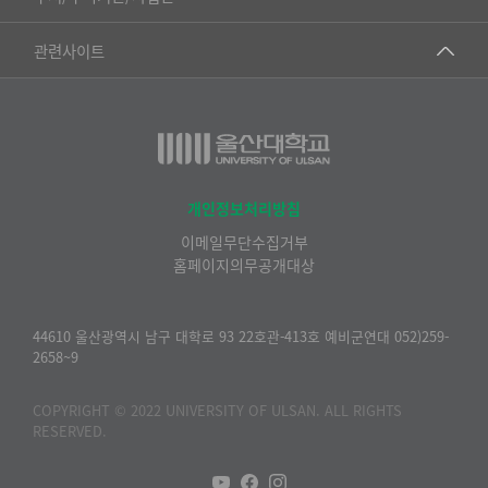
▷영어영문학과
공학교육혁신센터
건강가정지원센터
관련사이트
▷일본어·일본학과
과학영재교육원
교수협의회
▷중국어·중국학과
교무처교직팀
구내(경남)은행
▷프랑스어·프랑스학과
국어문화원
노동조합
▷스페인·중남미학과
국제교류처
생명윤리위원회
개인정보처리방침
▷역사·문화학과
기초과학연구소
이메일무단수집거부
온라인 기술거래 플랫폼
▷철학·상담학과
홈페이지의무공개대상
물리BK 미래혁신응집물질물리인재교육연구단
울산대신문
■사회과학대학
메이커스페이스
울산대학교 총동문회
44610 울산광역시 남구 대학로 93 22호관-413호 예비군연대 052)259-
▷사회과학부
2658~9
미래기술혁신융합형인재양성센터
울산대학교병원
ㆍ경제학전공
반구대암각화유적보존연구소
COPYRIGHT © 2022 UNIVERSITY OF ULSAN. ALL RIGHTS
캠퍼스안전관리
ㆍ행정학전공
RESERVED.
보육교사교육원
UCLASS
ㆍ국제관계학전공
산학연협력선도대학육성사업(LINC3.0)사업단