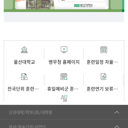
울산대학교
병무청 홈페이지
훈련일정 자율선택
전국단위 훈련신청
휴일예비군 훈련신청
훈련연기 보류신청
■인문대학
훈련 위반 처벌 규정
단과대학/학부(과)/대학원
▷국어국문학부
공동기기센터
부서/부속기관/사업단